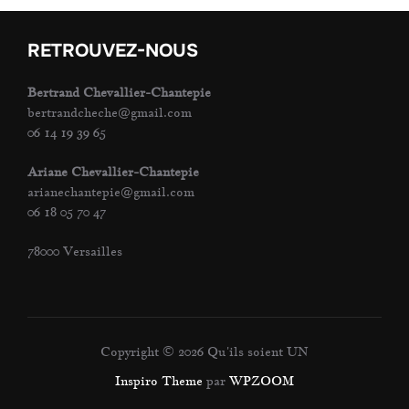
RETROUVEZ-NOUS
Bertrand Chevallier-Chantepie
bertrandcheche@gmail.com
06 14 19 39 65
Ariane Chevallier-Chantepie
arianechantepie@gmail.com
06 18 05 70 47
78000 Versailles
Copyright © 2026 Qu'ils soient UN
Inspiro Theme
par
WPZOOM